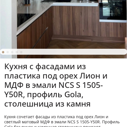
Кухня с фасадами из
пластика под орех Лион и
МДФ в эмали NCS S 1505-
Y50R, профиль Gola,
столешница из камня
Кухня сочетает фасады из пластика под орех Лион и
светлый матовый МДФ в эмали NCS S 1505-Y50R. Профиль
Gola без ручек и каменная столешница придают