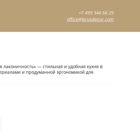
+7 499 346 66 29
office@brusdecor.com
 лаконичность» — стильная и удобная кухня в
ериалами и продуманной эргономикой для