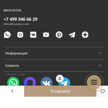
BRUS DECOR
+7 499 346 66 29
office@brusdecor.com
Информация
Клиенту
Пишите нам:
В корзину
WhatsApp
Max
VK
Telegram