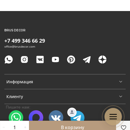
BRUS DECOR
+7 499 346 66 29
office@brusdecor.com
Информация
Клиенту
Пишите нам:
В корзину
WhatsApp
Max
VK
Telegram