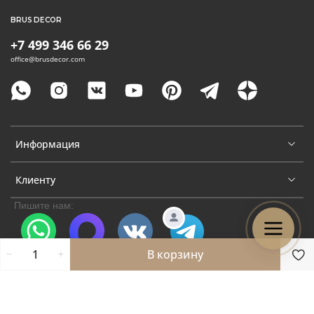
BRUS DECOR
+7 499 346 66 29
office@brusdecor.com
Информация
Клиенту
Пишите нам:
В корзину
WhatsApp
Max
VK
Telegram