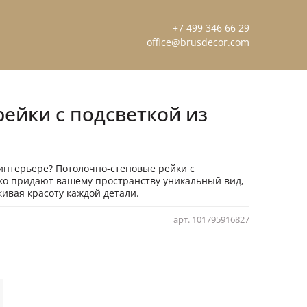
+7 499 346 66 29
office@brusdecor.com
ейки с подсветкой из
 интерьере? Потолочно-стеновые рейки с
ько придают вашему пространству уникальный вид,
ивая красоту каждой детали.
арт.
101795916827