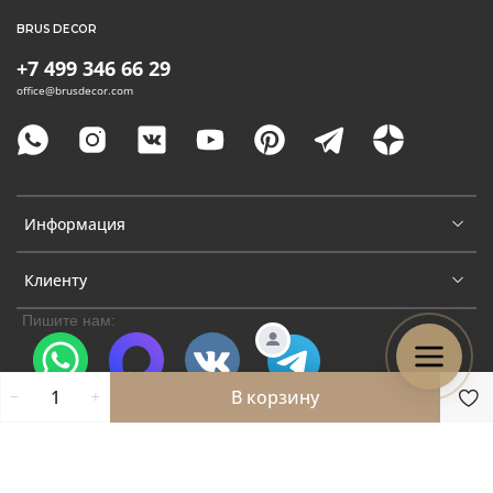
BRUS DECOR
+7 499 346 66 29
office@brusdecor.com
Информация
Клиенту
Пишите нам:
В корзину
WhatsApp
Max
VK
Telegram