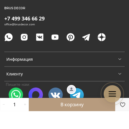
BRUS DECOR
+7 499 346 66 29
office@brusdecor.com
Информация
Клиенту
Пишите нам:
В корзину
WhatsApp
Max
VK
Telegram